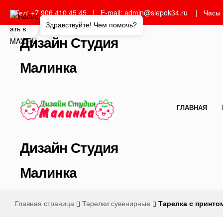
Тел: +7 906 410 45 45 | E-mail: admin@slepok34.ru | Часы
Здравствуйте! Чем помочь?
Дизайн Студия
Малинка
—
ГЛАВНАЯ
Дизайн Студия
Малинка
Главная страница
Тарелки сувенирные
Тарелка с принт