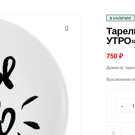
В НАЛИЧИИ
Тарел
УТРО
750
₽
Диаметр тарел
Высококачест
-