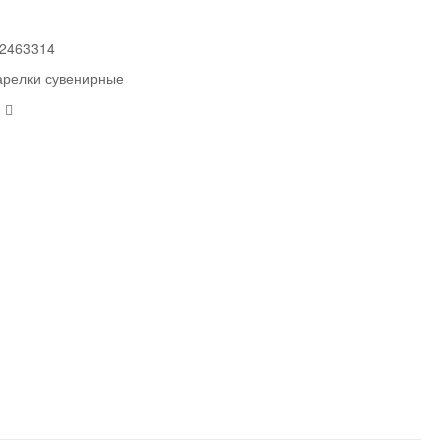
2463314
арелки сувенирные
Email