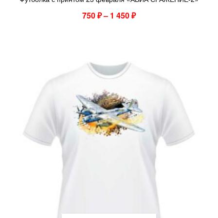
750
₽
–
1 450
₽